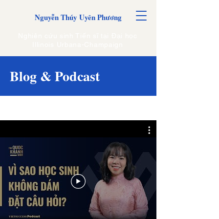
Nguyễn Thúy Uyên Phương
Nghiên cứu sinh Tiến sĩ tại Đại học
Illinois Urbana-Champaign
Blog & Podcast